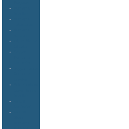
Parçaları
Kumlama
Nozulları
Kumlama
Tabancaları
Kumlama
Vanaları
Ölçüm Alet ve
Cihazları
Seyyar
Kumlama
Makineleri
Seyyar Tozsuz
Kumlama
Üniteleri
Sulu Kumlama
Sistemleri ve
Nozulları
Vakum
Makineleri
Vakumlu
Sistem
Kumlama
Kabinleri