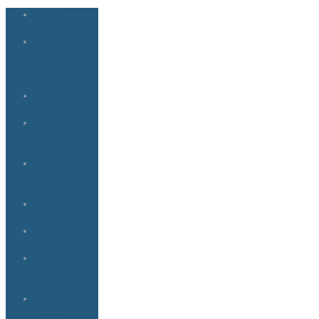
Bağlantı
Elemanları
Boru İçi
Kumlama
Araçları ve
Nozulları
Geri Dönüşüm
Sistemleri
Hava Kurutucu
ve Nem
Ayrıştıcılar
Hortumlar ve
Bağlantı
Ekipmanları
Kumlama
Aşındırıcıları
Kumlama
Fenerleri
Kumlama
Güvenlik
Ekipmanları
Kumlama
Makinesi