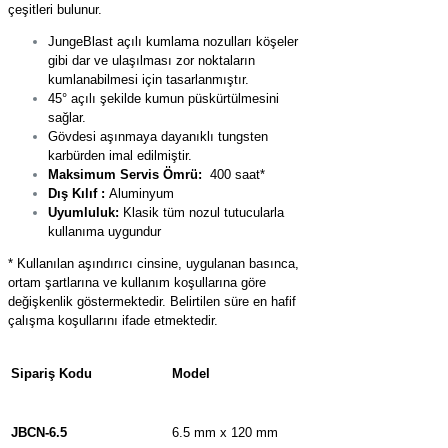
çeşitleri bulunur.
JungeBlast açılı kumlama nozulları köşeler
gibi dar ve ulaşılması zor noktaların
kumlanabilmesi için tasarlanmıştır.
45° açılı şekilde kumun püskürtülmesini
sağlar.
Gövdesi aşınmaya dayanıklı tungsten
karbürden imal edilmiştir.
Maksimum Servis Ömrü:
400 saat*
Dış Kılıf :
Aluminyum
Uyumluluk:
Klasik tüm nozul tutucularla
kullanıma uygundur
* Kullanılan aşındırıcı cinsine, uygulanan basınca,
ortam şartlarına ve kullanım koşullarına göre
değişkenlik göstermektedir. Belirtilen süre en hafif
çalışma koşullarını ifade etmektedir.
Sipariş Kodu
Model
JBCN-
6.5
6.5 mm x 120 mm