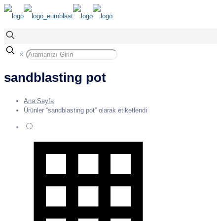
✕
sandblasting pot
Ana Sayfa
Ürünler “sandblasting pot” olarak etiketlendi