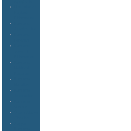
Ayrıştıcılar
Hortumlar ve
Bağlantı
Ekipmanları
Kumlama
Aşındırıcıları
Kumlama
Fenerleri
Kumlama
Güvenlik
Ekipmanları
Kumlama
Makinesi
Parçaları
Kumlama
Nozulları
Kumlama
Tabancaları
Kumlama
Vanaları
Ölçüm Alet ve
Cihazları
Seyyar
Kumlama