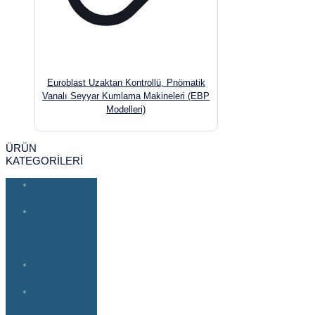
Euroblast Uzaktan Kontrollü, Pnömatik
Vanalı Seyyar Kumlama Makineleri (EBP
Modelleri)
ÜRÜN
KATEGORİLERİ
Bağlantı
Elemanları
Boru İçi
Kumlama
Araçları ve
Nozulları
Geri Dönüşüm
Sistemleri
Hava Kurutucu
ve Nem