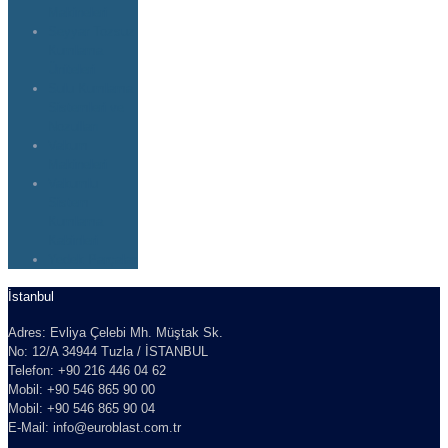
Makineleri
Seyyar Tozsuz
Kumlama
Üniteleri
Sulu Kumlama
Sistemleri ve
Nozulları
Vakum
Makineleri
Vakumlu
Sistem
Kumlama
Kabinleri
Yedek Parçalar
İstanbul
Adres: Evliya Çelebi Mh. Müştak Sk.
No: 12/A 34944 Tuzla / İSTANBUL
Telefon: +90 216 446 04 62
Mobil: +90 546 865 90 00
Mobil: +90 546 865 90 04
E-Mail: info@euroblast.com.tr