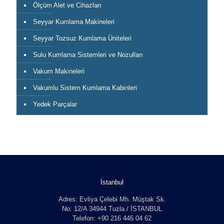
Ölçüm Alet ve Cihazları
Seyyar Kumlama Makineleri
Seyyar Tozsuz Kumlama Üniteleri
Sulu Kumlama Sistemleri ve Nozulları
Vakum Makineleri
Vakumlu Sistem Kumlama Kabinleri
Yedek Parçalar
İstanbul
Adres: Evliya Çelebi Mh. Müştak Sk.
No: 12/A 34944 Tuzla / İSTANBUL
Telefon: +90 216 446 04 62